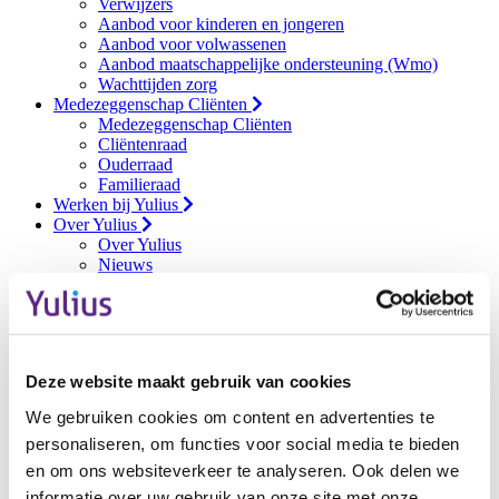
Verwijzers
Aanbod voor kinderen en jongeren
Aanbod voor volwassenen
Aanbod maatschappelijke ondersteuning (Wmo)
Wachttijden zorg
Medezeggenschap Cliënten
Medezeggenschap Cliënten
Cliëntenraad
Ouderraad
Familieraad
Werken bij Yulius
Over Yulius
Over Yulius
Nieuws
Kwaliteit
Privacy
Rechten en Plichten
Klachten Zorg
Bestuur en organisatie
Deze website maakt gebruik van cookies
Stichting Vrienden van Yulius
Vrijwilligerswerk
We gebruiken cookies om content en advertenties te
Afdeling Colorado/RMPI
personaliseren, om functies voor social media te bieden
Contact
Contact
en om ons websiteverkeer te analyseren. Ook delen we
Locaties
informatie over uw gebruik van onze site met onze