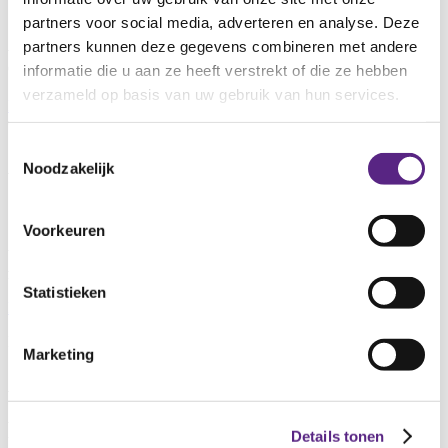
Privacy
partners voor social media, adverteren en analyse. Deze
Aanmelden open avond
partners kunnen deze gegevens combineren met andere
en rondleiding Lingewaal College
informatie die u aan ze heeft verstrekt of die ze hebben
verzameld op basis van uw gebruik van hun services.
Home
>
Aanmelden open avond en rondleiding Lingewaal
College
Toestemmingsselectie
Aanmelden
Noodzakelijk
Open avond
Voorkeuren
Wilt u zich aanmelden voor onze open avond op
maandag 9
februari 2026
?
Statistieken
Klik hier voor het aanmeldformulier
.
De avond vindt plaats van 19.00 uur tot 21.00 uur.
Marketing
Aanmelden
Rondleiding
Details tonen