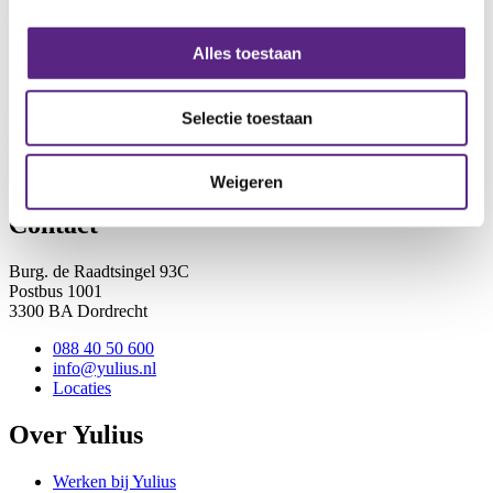
Wilt u een rondleiding op onze school?
Meldt u dan hier aan
.
Alles toestaan
Spoedeisende hulp nodig?
Selectie toestaan
Neem tijdens kantoortijden contact op met uw eigen huisarts.
Bel buiten kantoortijden de huisartsenpost in uw woonplaats.
Zij nemen eventueel contact op met de crisisdienst van Yulius.
Weigeren
Contact
Burg. de Raadtsingel 93C
Postbus 1001
3300 BA Dordrecht
088 40 50 600
info@yulius.nl
Locaties
Over Yulius
Werken bij Yulius